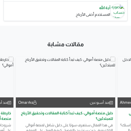
آية الله
المستخدم أخفى الأرباح
مقالات مشابة
Ahmed‏
Omar rks
منذ أسبوعين
منذ أ
ي
دليل منصة أموالي: كيف تبدأ كتابة المقالات وتحقيق الأرباح
خارطة ا
للمبتدئين؟
منصة أ
راستك؟
في هذا المقال سنتعرف سويًا على دليل شامل لمنصة أموالي
​شروحات 
إلى
الإلكترونية ، حيث سنشرح بالتفصيل كيفية العمل على الموقع
على أهمي