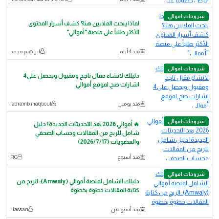
شروحات اموالي
لماذا يبحث الملايين هنا؟ كشف أسرار المحتوى
الأكثر طلباً على منصة "أموالي"
منذ 4 أيام
ابراهيم محمد
شروحات اموالي
دليلك لانشاء مقال ناجح ومقبول ويحصل على4
اشارات صح.لموقع أموالي
منذ يومين
fadramb maqboul
شروحات اموالي
🔥 أموالي 2026 بعد التحديثات الجديدة! دليل
شامل للربح من المقالات وحساب الصحفي
والعضويات (2026/7/17)
منذ أسبوع
RC
شروحات اموالي
دليلك الشامل لمنصة أموالي (Amwaly): الربح من
كتابة المقالات خطوة بخطوة
منذ أسبوعين
Hassan