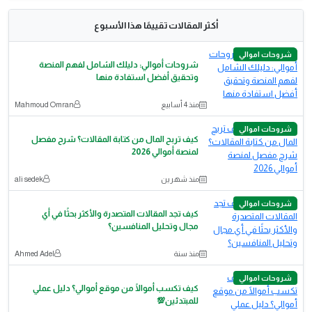
أكثر المقالات تقييمًا هذا الأسبوع
شروحات اموالي
شروحات أموالي: دليلك الشامل لفهم المنصة
وتحقيق أفضل استفادة منها
منذ 4 أسابيع
Mahmoud Omran
شروحات اموالي
كيف تربح المال من كتابة المقالات؟ شرح مفصل
لمنصة أموالي 2026
منذ شهرين
ali sedek
شروحات اموالي
كيف تجد المقالات المتصدرة والأكثر بحثًا في أي
مجال وتحليل المنافسين؟
منذ سنة
Ahmed Adel
شروحات اموالي
كيف تكسب أموالًا من موقع أموالي؟ دليل عملي
للمبتدئين💯