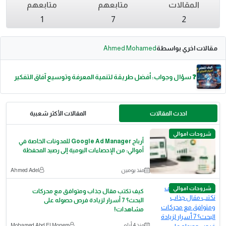
المقالات
متابعهم
متابعهم
1
7
2
مقالات اخري بواسطة
Ahmed Mohamed
❓ سؤال وجواب: أفضل طريقة لتنمية المعرفة وتوسيع آفاق التفكير
احدث المقالات
المقالات الأكثر شعبية
شروحات اموالي
أرباح Google Ad Manager للمدونات الخاصة في
أموالي: من الإحصاءات اليومية إلى رصيد المحفظة
منذ يومين
Ahmed Adel
شروحات اموالي
كيف تكتب مقال جذاب ومتوافق مع محركات
البحث؟ 7 أسرار لزيادة فرص حصوله على
مشاهدات!
منذ 4 أيام
Mohamed Abd El Monem