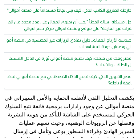
خارطة الطريق للكاتب الذكي: كيف تبني نجاحاً مستداماً على منصة أموالي؟
حل مشكلة رسالة الخطأ "يجب أن يحتوي المقال على عدد محدد من الف
قرات غير الفارغة" علي موقع ومنصة اموالي مركز دعم اموالي
هندسة الأرباح الفعالة.. دليل تفادي الزيارات غير المحتسبة في منصة أمو
الي وضمان جودة المشاهدات
مصروفك من قلمك: كيف تصنع منصة أموالي ثورة في الدخل المستق
ل للطلاب والشباب؟
عصر التدوين الذكي: كيف تدمج الذكاء الاصطناعي مع منصة أموالي لمض
اعفة أرباحك؟
يكشف التحليل الفني لأنظمة الحماية والأمن السيبراني في
منصة أموالي عن وجود رادارات برمجية فائقة تتبع السلوك
الحركي للمستخدم على الشاشة للتأكد من هويته البشرية
وفصلها عن الروبوتات الوهمية، وحيث تسهم عمليات
التمرير الهادئ وقراءة السطور بوعي وتأمل في إرسال