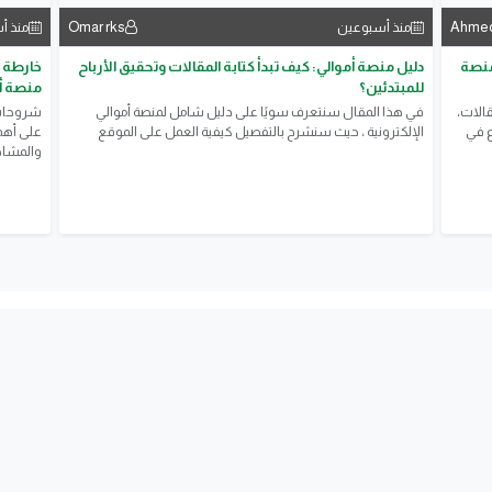
Ahmed‏
Omar rks
منذ أسبوعين
منذ أ
منصة
دليل منصة أموالي: كيف تبدأ كتابة المقالات وتحقيق الأرباح
خارطة ا
للمبتدئين؟
منصة أ
قالات،
في هذا المقال سنتعرف سويًا على دليل شامل لمنصة أموالي
​شروحات 
ع في
الإلكترونية ، حيث سنشرح بالتفصيل كيفية العمل على الموقع
على أهمي
والمشاهد