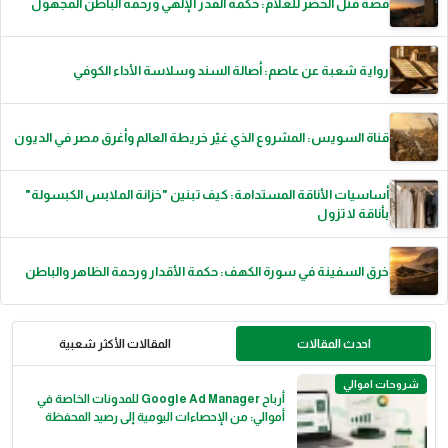
قصة قتل الخضر للغلام: حكمة القدر الإلهي ورحمة الباطن المجهول
رواية شعبة عن عاصم: أصالة السند وسلاسة الأداء الكوفي
قناة السويس: المشروع الذي غيّر خريطة العالم وأغرق مصر في الديون
أساسيات الأناقة المستدامة: كيف تبنين "خزانة الملابس الكبسولة"
بأناقة لا تزول
خرق السفينة في سورة الكهف: حكمة الأقدار ورحمة الظاهر والباطن
احدث المقالات
المقالات الأكثر شعبية
شروحات اموالي
أرباح Google Ad Manager للمدونات الخاصة في
أموالي: من الإحصاءات اليومية إلى رصيد المحفظة