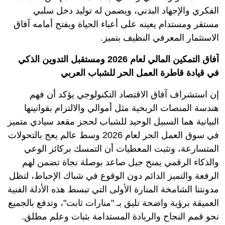
الفكري والإجهاد البدني، ويضمن له توليد دخل سلبي
مستقر ومستدام يعينه على أعباء الحياة ويفتح أمامه آفاق
الاستثمار المعرفي النظيف بتميز.
آفاق التمكين المالي لعام 2026 ومستقبل التدوين الذكي
في قيادة قاطرة العمل الحر للشباب العربي
إن استشراف آفاق الاقتصاد التكنولوجي يؤكد أن فهم
هندسة المنصات الربحية مثل أموالي والالتزام بقوانينها
البيانية هما السبيل الوحيد للشباب لحجز مقعد سيادي متميز
في سوق العمل الحر لعام 2026 وسط عالم يعج بالتحولات
المتسارعة، وتثبت المعطيات أن التمسك بركائز الوعي
والذكاء الرقمي يمنح جيل صاعد بوصلة نجاة تضمن لهم
الرفعة والتميز الدائم دون الوقوع في شباك الإحباط، لتظل
مدونتنا الشامخة المنارة الأولى التي تبسط هذه الأدلة الفنية
العميقة برؤية واضحة تليق بـ "منارات ثابت"، وتدفع بالجميع
نحو قمم النجاح والريادة المستدامة بثبات وعلم مطلق.