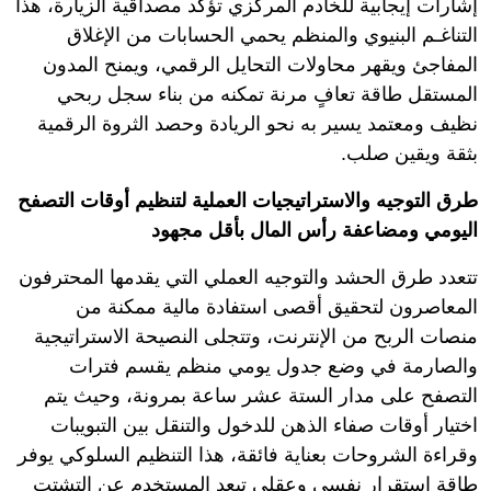
إشارات إيجابية للخادم المركزي تؤكد مصداقية الزيارة، هذا
التناغـم البنيوي والمنظم يحمي الحسابات من الإغلاق
المفاجئ ويقهر محاولات التحايل الرقمي، ويمنح المدون
المستقل طاقة تعافٍ مرنة تمكنه من بناء سجل ربحي
نظيف ومعتمد يسير به نحو الريادة وحصد الثروة الرقمية
بثقة ويقين صلب.
طرق التوجيه والاستراتيجيات العملية لتنظيم أوقات التصفح
اليومي ومضاعفة رأس المال بأقل مجهود
تتعدد طرق الحشد والتوجيه العملي التي يقدمها المحترفون
المعاصرون لتحقيق أقصى استفادة مالية ممكنة من
منصات الربح من الإنترنت، وتتجلى النصيحة الاستراتيجية
والصارمة في وضع جدول يومي منظم يقسم فترات
التصفح على مدار الستة عشر ساعة بمرونة، وحيث يتم
اختيار أوقات صفاء الذهن للدخول والتنقل بين التبويبات
وقراءة الشروحات بعناية فائقة، هذا التنظيم السلوكي يوفر
طاقة استقرار نفسي وعقلي تبعد المستخدم عن التشتت