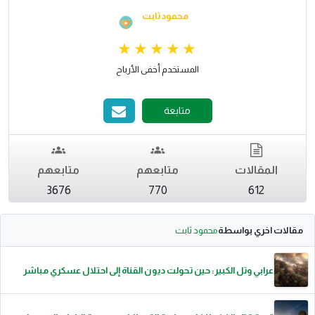
محمود ثابت
المستخدم أخفى الأرباح
متابعة
المقالات
متابعهم
متابعهم
3676
770
612
مقالات اخري بواسطة
محمود ثابت
عرابي وتل الكبير: حين تحولت ديون القناة إلى احتلال عسكري مباشر