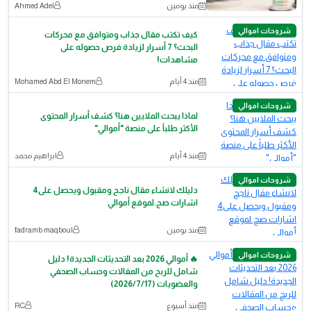
منذ يومين
Ahmed Adel
شروحات اموالي
كيف تكتب مقال جذاب ومتوافق مع محركات
البحث؟ 7 أسرار لزيادة فرص حصوله على
مشاهدات!
منذ 4 أيام
Mohamed Abd El Monem
شروحات اموالي
لماذا يبحث الملايين هنا؟ كشف أسرار المحتوى
الأكثر طلباً على منصة "أموالي"
منذ 4 أيام
ابراهيم محمد
شروحات اموالي
دليلك لانشاء مقال ناجح ومقبول ويحصل على4
اشارات صح.لموقع أموالي
منذ يومين
fadramb maqboul
شروحات اموالي
🔥 أموالي 2026 بعد التحديثات الجديدة! دليل
شامل للربح من المقالات وحساب الصحفي
والعضويات (2026/7/17)
منذ أسبوع
RC