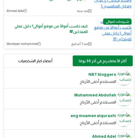
منذ سنة
Ahmed Adel
شروحات اموالي
كيف تكسب أموالًا من موقع أموالي؟ دليل عملي
للمبتدئين💯
منذ 3 أسابيع
Montaser mohammed
أكثر الأعضاء ربح في آخر 30 يومًا
أعضاء كبار الشخصيات
NBT bloggers
المستخدم أخفى الأرباح
Muhammed Abdullah
المستخدم أخفى الأرباح
eng moamen alqurashi
المستخدم أخفى الأرباح
Ahmed Adel