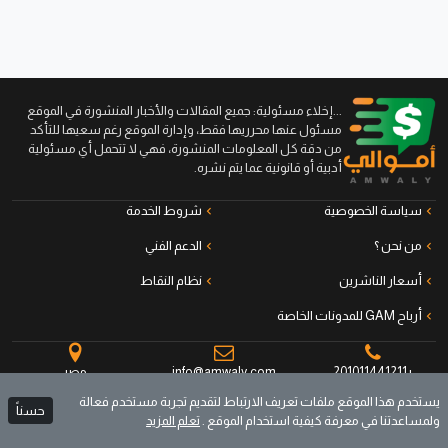
...إخلاء مسئولية: جميع المقالات والأخبار المنشورة في الموقع
مسئول عنها محرريها فقط، وإدارة الموقع رغم سعيها للتأكد
من دقة كل المعلومات المنشورة، فهي لا تتحمل أي مسئولية
أدبية أو قانونية عما يتم نشره.
سياسة الخصوصية
شروط الخدمة
من نحن ؟
الدعم الفني
أسعار الناشرين
نظام النقاط
أرباح GAM للمدونات الخاصة
+201011441211
info@amwaly.com
مصر
يستخدم هذا الموقع ملفات تعريف الارتباط لتقديم تجربة مستخدم فعالة
حسناً
ولمساعدتنا في معرفة كيفية استخدام الموقع .
تعلم المزيد
جميع الحقوق محفوظة © أموالي منصة الناشرين