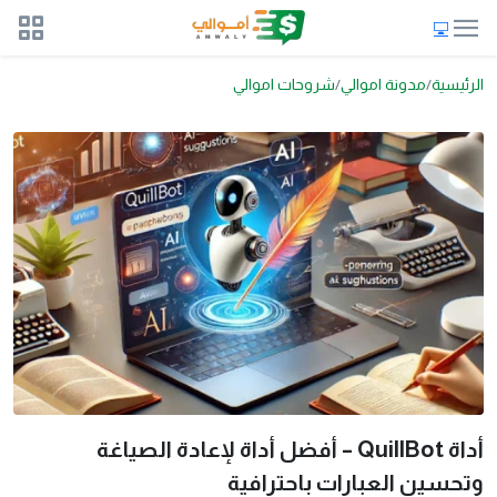
الرئيسية
مدونة اموالي
شروحات اموالي
أداة QuillBot – أفضل أداة لإعادة الصياغة
وتحسين العبارات باحترافية