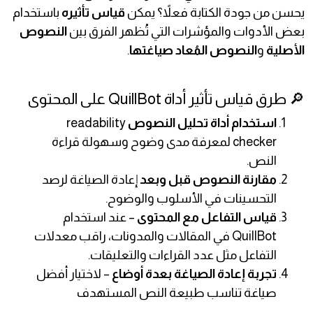
يحسن من جودة الكتابة فعلاً؟ يمكن
قياس تأثيره
باستخدام
بعض الأدوات والمؤشرات التي تُظهر الفرق بين
النصوص
الأصلية
و
النصوص المُعاد صياغتها
.
🔎 طرق قياس تأثير أداة QuillBot على المحتوى
استخدام أداة تحليل النصوص
readability
checker لمعرفة مدى وضوح وسهولة قراءة
النص.
مقارنة النصوص قبل وبعد
إعادة الصياغة لرصد
التحسينات في الأسلوب والوضوح.
قياس التفاعل مع المحتوى
– عند استخدام
QuillBot في المقالات والمدونات، راقب معدلات
التفاعل مثل عدد القراءات والتعليقات.
تجربة إعادة الصياغة بعدة أوضاع
– لاختيار أفضل
صياغة تناسب طبيعة النص المستهدف