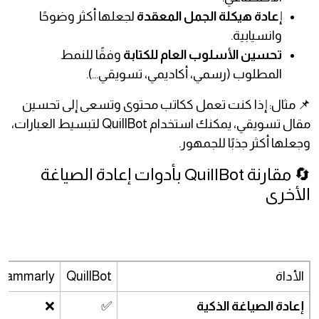
إ
عادة هيكلة الجمل المعقدة
لجعلها أكثر وضوحًا
وانسيابية.
تحسين الأسلوب العام للكتابة
وفقًا للنمط
المطلوب (رسمي، أكاديمي، تسويقي...).
📌 مثال: إذا كنت تعمل ككاتب محتوى وتسعى إلى تحسين
مقال تسويقي، يمكنك استخدام QuillBot لتبسيط العبارات،
وجعلها أكثر جذبًا للجمهور.
🔄 مقارنة QuillBot بأدوات إعادة الصياغة
الأخرى
الأداة
QuillBot
rammarly
إعادة الصياغة الذكية
✅
❌