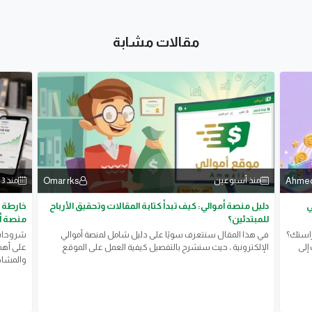
مقالات مشابة
Ahmed‏
Omar rks
منذ أسبوعين
منذ 3 أسابيع
ي
دليل منصة أموالي: كيف تبدأ كتابة المقالات وتحقيق الأرباح
خارطة ا
للمبتدئين؟
منصة أ
راستك؟
في هذا المقال سنتعرف سويًا على دليل شامل لمنصة أموالي
​شروحات 
إلى
الإلكترونية ، حيث سنشرح بالتفصيل كيفية العمل على الموقع
على أهمي
والمشاهد