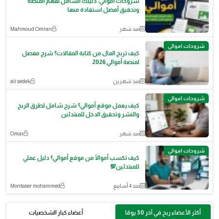
شروحات أموالي: دليلك الشامل لفهم المنصة
وتحقيق أفضل استفادة منها
منذ شهر
Mahmoud Omran
شروحات اموالي
كيف تربح المال من كتابة المقالات؟ شرح مفصل
لمنصة أموالي 2026
منذ شهرين
ali sedek
شروحات اموالي
كيف يعمل موقع أموالي؟ شرح شامل لطرق الربح
والنشر وتحقيق الدخل للمبتدئين
منذ شهر
Omar
شروحات اموالي
كيف تكسب أموالًا من موقع أموالي؟ دليل عملي
للمبتدئين💯
منذ 4 أسابيع
Montaser mohammed
أكثر الأعضاء ربح في آخر 30 يومًا
أعضاء كبار الشخصيات