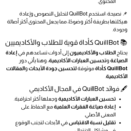
المحتوى.
📌 نصيحة: استخدم QuillBot لتحليل النصوص وإعادة
هيكلتها بطريقة أكثر وضوحًا، مما يجعل المحتوى أكثر أصالة
وجودة.
📚 QuillBot كأداة قوية للطلاب والأكاديميين
يحتاج
الطلاب والأكاديميون
إلى أدوات تساعدهم في
إعادة
الصياغة
و
تحسين العبارات الأكاديمية
، وهنا يأتي دور
QuillBot كأداة
موثوقة
لتحسين جودة الأبحاث
و
المقالات
الأكاديمية
.
🖋️ فوائد QuillBot في المجال الأكاديمي
تحسين العبارات الأكاديمية
وجعلها أكثر احترافية.
إعادة صياغة الفقرات العلمية
مع الحفاظ على
المعنى الأصلي.
تقليل نسبة الاقتباس
في الأبحاث لتجنب الوقوع
في مشاكل الانتحال.