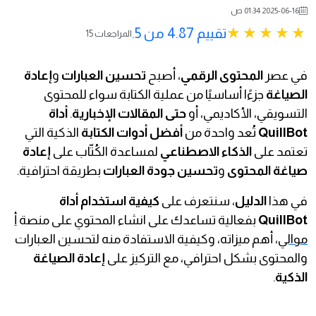
2025-06-16 01:34 ص
تقييم 4.87 من 5.
15 المراجعات
في عصر
المحتوى الرقمي
، أصبح
تحسين العبارات
و
إعادة
الصياغة
جزءًا أساسيًا من عملية الكتابة سواء للمحتوى
التسويقي، الأكاديمي، أو
حتى المقالات الإخبارية
.
أداة
QuillBot
تُعد واحدة من
أفضل أدوات الكتابة
الذكية التي
تعتمد على
الذكاء الاصطناعي
لمساعدة الكُتّاب على
إعادة
صياغة المحتوى
و
تحسين جودة العبارات
بطريقة احترافية.
في هذا
الدليل
، سنتعرف على
كيفية استخدام أداة
QuillBot
بفعالية تساعدك على انشاء المحتوي على منصة
أ
موالي
، أهم ميزاته، وكيفية الاستفادة منه لتحسين العبارات
والمحتوى بشكل احترافي، مع التركيز على
إعادة الصياغة
الذكية
.