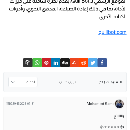
الموقع الرسمي لـ QuillBot: يقدم نظرة شاملة على ميزات
الأداة، بما في ذلك إعادة الصياغة، المدقق النحوي، وأدوات
الكتابة الأخرى.
quillbot.com
التعليقات
ترتيب حسب
( 17 )
Mohamed Samir
2026-07-31 02:39:48
راااااائع
👍 ⭐️ ⭐️ ⭐️ ⭐️ ⭐️ 👍