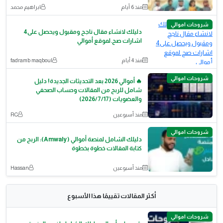
منذ 6 أيام
ابراهيم محمد
شروحات اموالي
دليلك لانشاء مقال ناجح ومقبول ويحصل على4
اشارات صح.لموقع أموالي
منذ 4 أيام
fadramb maqboul
شروحات اموالي
🔥 أموالي 2026 بعد التحديثات الجديدة! دليل
شامل للربح من المقالات وحساب الصحفي
والعضويات (2026/7/17)
منذ أسبوعين
RC
شروحات اموالي
دليلك الشامل لمنصة أموالي (Amwaly): الربح من
كتابة المقالات خطوة بخطوة
منذ أسبوعين
Hassan
أكثر المقالات تقييمًا هذا الأسبوع
شروحات اموالي