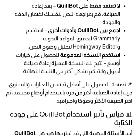
لا تعتمد فقط على QuillBot
– بعد إعادة
الصياغة، قم بمراجعة النص بنفسك لضمان الدقة
والجودة.
اجمع بين QuillBot وأدوات أخرى
– استخدم
Grammarly لتدقيق القواعد النحوية
وHemingway Editor لتحليل وضوح النص.
استخدم النسخة المدفوعة
للحصول على خيارات
أوسع – تتيح لك النسخة المميزة إعادة صياغة
أطول والتحكم بشكل أكبر في النتيجة النهائية.
📌 نصيحة: للحصول على أفضل تحسين للعبارات والمحتوى،
جرب إعادة الصياغة أكثر من مرة باستخدام أوضاع مختلفة، ثم
اختر الصيغة الأكثر وضوحًا واحترافية.
📊 قياس تأثير استخدام QuillBot على جودة
الكتابة
أحد الأسئلة المهمة التي قد تطرحها هو: هل
QuillBot