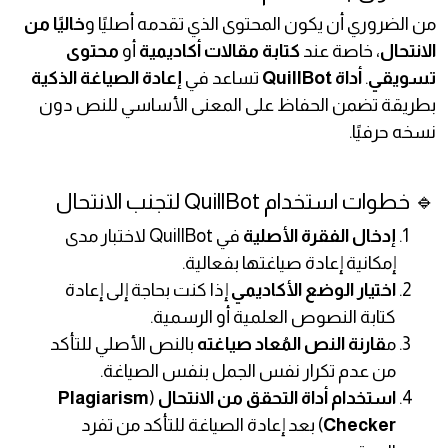
من الضروري أن يكون المحتوى الذي تقدمه أصليًا و
خاليًا من
الانتحال
، خاصة عند
كتابة مقالات أكاديمية
أو
محتوى
تسويقي
.
أداة QuillBot
تساعد في
إعادة الصياغة الذكية
بطريقة تضمن الحفاظ على المعنى الأساسي للنص دون
نسخه حرفيًا.
🔹 خطوات استخدام QuillBot لتجنب الانتحال
إدخال الفقرة الأصلية
في QuillBot لاختبار مدى
إمكانية إعادة صياغتها بفعالية.
اختيار الوضع الأكاديمي
إذا كنت بحاجة إلى إعادة
كتابة النصوص العلمية أو الرسمية.
م
قارنة النص المُعاد صياغته
بالنص الأصلي للتأكد
من عدم تكرار نفس الجمل بنفس الصياغة.
استخدام أداة التحقق من الانتحال
(
Plagiarism
Checker
) بعد إعادة الصياغة للتأكد من تفرد