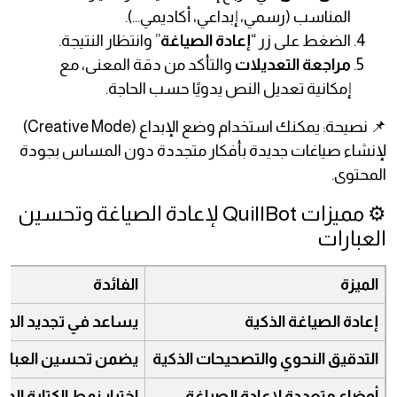
المناسب (رسمي، إبداعي، أكاديمي...).
الضغط على زر “
إعادة الصياغة
” وانتظار النتيجة.
مراجعة التعديلات
والتأكد من دقة المعنى، مع
إمكانية تعديل النص يدويًا حسب الحاجة.
📌 نصيحة: يمكنك استخدام وضع الإبداع (Creative Mode)
لإنشاء صياغات جديدة بأفكار متجددة دون المساس بجودة
المحتوى.
⚙️ مميزات QuillBot لإعادة الصياغة وتحسين
العبارات
الميزة
الفائدة
إعادة الصياغة الذكية
يساعد في تجديد المح
التدقيق النحوي والتصحيحات الذكية
يضمن تحسين العبارات
أوضاع متعددة لإعادة الصياغة
اختيار نمط الكتابة ال