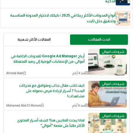
الذكية
أنواع المدونات الأكثر ربحًا في 2025 | دليلك لاختيار المدونة المناسبة
وتحقيق دخل ثابت
احدث المقالات
المقالات الأكثر شعبية
شروحات اموالي
أرباح Google Ad Manager للمدونات الخاصة في
أموالي: من الإحصاءات اليومية إلى رصيد المحفظة
منذ 4 أيام
Ahmed Adel
شروحات اموالي
كيف تكتب مقال جذاب ومتوافق مع محركات
البحث؟ 7 أسرار لزيادة فرص حصوله على
مشاهدات!
منذ 6 أيام
Mohamed Abd El Monem
شروحات اموالي
لماذا يبحث الملايين هنا؟ كشف أسرار المحتوى
الأكثر طلباً على منصة "أموالي"