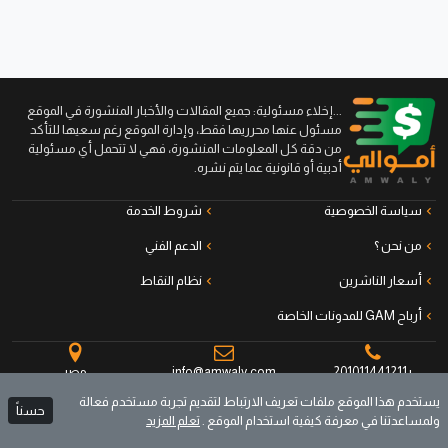
...إخلاء مسئولية: جميع المقالات والأخبار المنشورة في الموقع
مسئول عنها محرريها فقط، وإدارة الموقع رغم سعيها للتأكد
من دقة كل المعلومات المنشورة، فهي لا تتحمل أي مسئولية
أدبية أو قانونية عما يتم نشره.
سياسة الخصوصية
شروط الخدمة
من نحن ؟
الدعم الفني
أسعار الناشرين
نظام النقاط
أرباح GAM للمدونات الخاصة
+201011441211
info@amwaly.com
مصر
يستخدم هذا الموقع ملفات تعريف الارتباط لتقديم تجربة مستخدم فعالة
حسناً
ولمساعدتنا في معرفة كيفية استخدام الموقع .
تعلم المزيد
جميع الحقوق محفوظة © أموالي منصة الناشرين