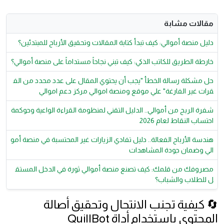
مقالات مشابة
دليل منصة أموالي: كيف تبدأ كتابة المقالات وتحقيق الأرباح للمبتدئين؟
خارطة الطريق للكاتب الذكي: كيف تبني نجاحاً مستداماً على منصة أموالي؟
حل مشكلة رسالة الخطأ "يجب أن يحتوي المقال على عدد محدد من الف
قرات غير الفارغة" علي موقع ومنصة اموالي مركز دعم اموالي
شفرة الربح من أموالي.. الدليل التقني لمنظومة القراءة الواعية وحوكمة
احتساب النقاط لعام 2026
هندسة الأرباح الفعالة.. دليل تفادي الزيارات غير المحتسبة في منصة أمو
الي وضمان جودة المشاهدات
مصروفك من قلمك: كيف تصنع منصة أموالي ثورة في الدخل المستق
ل للطلاب والشباب؟
🔄 كيفية تجنب الانتحال وتحقيق أصالة
المحتوى باستخدام أداة QuillBot