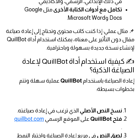
في ذلك الإبداعي، الرسمي، والأكاديمي.
تكامل مع أدوات الكتابة الأخرى
مثل Google
Docs وMicrosoft Word.
📌 مثال عملي: إذا كنت كاتب محتوى وتحتاج إلى إعادة صياغة
مقال دون التأثير على معناه، يمكنك استخدام أداة QuillBot
لإنشاء نسخة جديدة بسهولة وباحترافية.
✍️ كيفية استخدام أداة QuillBot لإعادة
الصياغة الذكية؟
إعادة الصياغة باستخدام
QuillBot
عملية سهلة وتتم
بخطوات بسيطة:
نسخ النص الأصلي
الذي ترغب في إعادة صياغته.
فتح QuillBot
على الموقع الرسمي
quillbot.com
.
لصق النص
في مربع إعادة الصياغة واختيار النمط