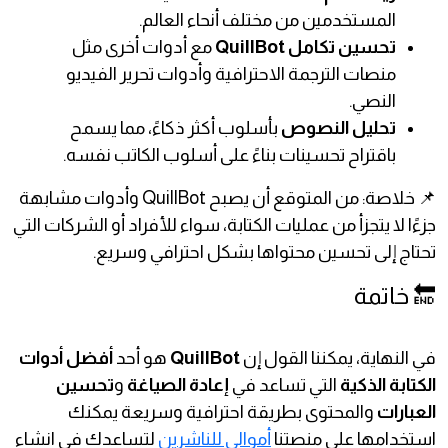
المستخدمين من مختلف أنحاء العالم.
تحسين تكامل QuillBot
مع أدوات أخرى مثل
منصات الترجمة الاحترافية وأدوات تحرير الفيديو
النصي.
تحليل النصوص
بأسلوب أكثر ذكاءً، مما يسمح
باقتراح تحسينات بناءً على أسلوب الكاتب نفسه.
📌 خلاصة: من المتوقع أن يصبح QuillBot وأدوات مشابهة
جزءًا لا يتجزأ من عمليات الكتابة، سواء للأفراد أو الشركات التي
تحتاج إلى تحسين محتواها بشكل احترافي وسريع.
🔚 خاتمة
في النهاية، يمكننا القول إن
QuillBot
هو أحد
أفضل أدوات
الكتابة الذكية
التي تساعد في
إعادة الصياغة
و
تحسين
العبارات
والمحتوى بطريقة احترافية وسريعة يمكنك
استخدامها على منصتنا
أموالي للناشرين
لتساعدك في انشاء