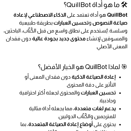
🛠️ ما هو أداة QuillBot؟
QuillBot
هو أداة تعتمد على
الذكاء الاصطناعي
لإعادة
صياغة النصوص
و
تحسين العبارات
بطريقة طبيعية
وسلسة. يُستخدم على نطاق واسع من قبل الكُتّاب، الباحثين،
والمسوقين لإنشاء
محتوى جديد بجودة عالية
دون فقدان
المعنى الأصلي.
🎯 لماذا QuillBot هو الخيار الأفضل؟
إعادة الصياغة الذكية
دون فقدان المعنى أو
التأثير على دقة المحتوى.
تحسين العبارات
والمحتوى لجعله أكثر احترافية
وجاذبية.
يدعم لغات متعددة
، مما يجعله أداة مثالية
للمترجمين والكُتّاب الدوليين.
يحتوي على
أوضاع إعادة الصياغة المتعددة
، بما