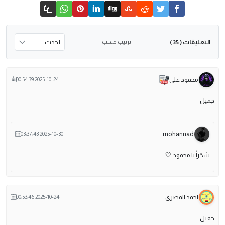
التعليقات
ترتيب حسب
( 35 )
محمود علي
2025-10-24 00:54:39
جميل
mohannad
2025-10-30 03:37:43
شكراً يا محمود 🤍
احمد المصرى
2025-10-24 00:53:46
جميل