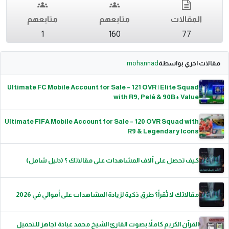
المقالات
متابعهم
متابعهم
1
160
77
مقالات اخري بواسطة
mohannad
Ultimate FC Mobile Account for Sale – 121 OVR | Elite Squad
with R9, Pelé & 90B+ Value
Ultimate FIFA Mobile Account for Sale – 120 OVR Squad with
R9 & Legendary Icons
كيف تحصل على آلاف المشاهدات على مقالاتك ؟ (دليل شامل)
مقالاتك لا تُقرأ؟ طرق ذكية لزيادة المشاهدات على أموالي في 2026
القرآن الكريم كاملاً بصوت القارئ الشيخ محمد عبادة (جاهز للتحميل