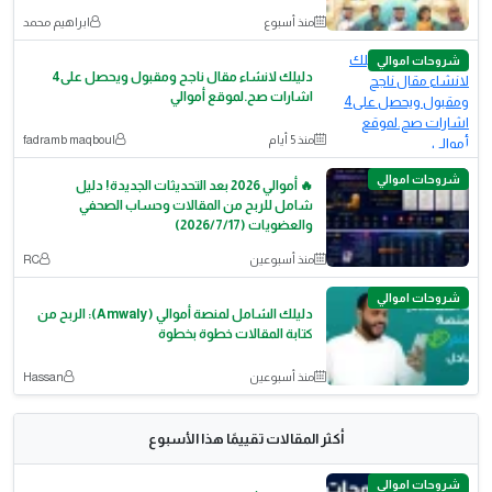
منذ أسبوع
ابراهيم محمد
شروحات اموالي
دليلك لانشاء مقال ناجح ومقبول ويحصل على4
اشارات صح.لموقع أموالي
منذ 5 أيام
fadramb maqboul
شروحات اموالي
🔥 أموالي 2026 بعد التحديثات الجديدة! دليل
شامل للربح من المقالات وحساب الصحفي
والعضويات (2026/7/17)
منذ أسبوعين
RC
شروحات اموالي
دليلك الشامل لمنصة أموالي (Amwaly): الربح من
كتابة المقالات خطوة بخطوة
منذ أسبوعين
Hassan
أكثر المقالات تقييمًا هذا الأسبوع
شروحات اموالي