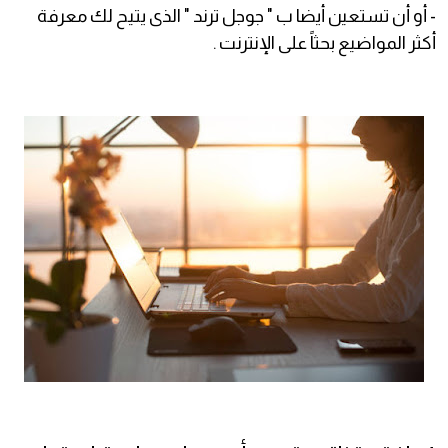
- أو أن تستعين أيضا ب " جوجل ترند " الذى يتيح لك معرفة
أكثر المواضيع بحثاً على الإنترنت .