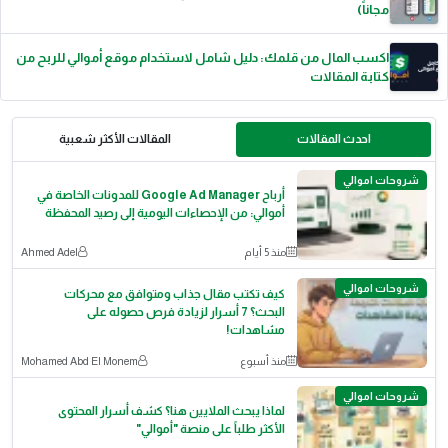
مجاناً)
اكسب المال من قلمك: دليل شامل لاستخدام موقع أموالي للربح من
كتابة المقالات
احدث المقالات
المقالات الأكثر شعبية
شروحات اموالي
أرباح Google Ad Manager للمدونات الخاصة في
أموالي: من الإحصاءات اليومية إلى رصيد المحفظة
منذ 5 أيام
Ahmed Adel
شروحات اموالي
كيف تكتب مقال جذاب ومتوافق مع محركات
البحث؟ 7 أسرار لزيادة فرص حصوله على
مشاهدات!
منذ أسبوع
Mohamed Abd El Monem
شروحات اموالي
لماذا يبحث الملايين هنا؟ كشف أسرار المحتوى
الأكثر طلباً على منصة "أموالي"