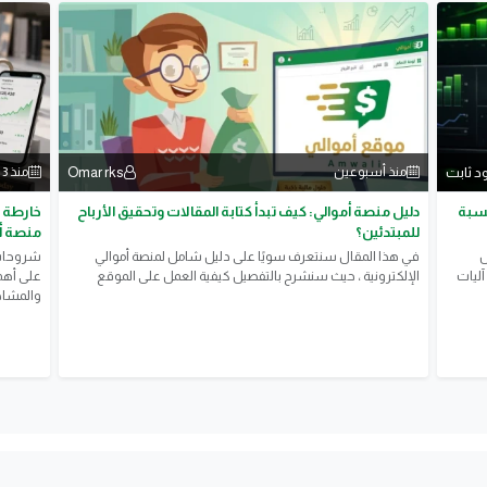
د ثابت
Omar rks
منذ أسبوعين
منذ 3 أسابيع
تسبة
دليل منصة أموالي: كيف تبدأ كتابة المقالات وتحقيق الأرباح
خارطة ا
للمبتدئين؟
منصة أ
ض
في هذا المقال سنتعرف سويًا على دليل شامل لمنصة أموالي
​شروحات 
آليات
الإلكترونية ، حيث سنشرح بالتفصيل كيفية العمل على الموقع
على أهمي
والمشاهد