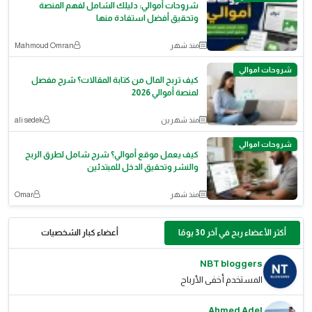
شروحات أموالي: دليلك الشامل لفهم المنصة
وتحقيق أفضل استفادة منها
منذ شهر
Mahmoud Omran
شروحات اموالي
كيف تربح المال من كتابة المقالات؟ شرح مفصل
لمنصة أموالي 2026
منذ شهرين
ali sedek
شروحات اموالي
كيف يعمل موقع أموالي؟ شرح شامل لطرق الربح
والنشر وتحقيق الدخل للمبتدئين
منذ شهر
Omar
أكثر الأعضاء ربح في آخر 30 يومًا
أعضاء كبار الشخصيات
NBT bloggers
المستخدم أخفى الأرباح
Ahmed Adel