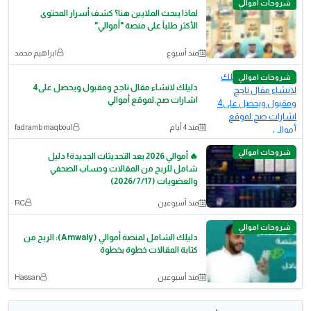
شروحات اموالي
لماذا يبحث الملايين هنا؟ كشف أسرار المحتوى
الأكثر طلباً على منصة "أموالي"
منذ أسبوع
ابراهيم محمد
شروحات اموالي
دليلك لانشاء مقال ناجح ومقبول ويحصل على4
اشارات صح.لموقع أموالي
منذ 4 أيام
fadramb maqboul
شروحات اموالي
🔥 أموالي 2026 بعد التحديثات الجديدة! دليل
شامل للربح من المقالات وحساب الصحفي
والعضويات (2026/7/17)
منذ أسبوعين
RC
شروحات اموالي
دليلك الشامل لمنصة أموالي (Amwaly): الربح من
كتابة المقالات خطوة بخطوة
منذ أسبوعين
Hassan