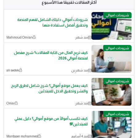
أكثر المقالات تقييمًا هذا الأسبوع
شروحات اموالي
شروحات أموالي: دليلك الشامل لفهم المنصة
وتحقيق أفضل استفادة منها
منذ شهر
Mahmoud Omran
شروحات اموالي
كيف تربح المال من كتابة المقالات؟ شرح مفصل
لمنصة أموالي 2026
منذ شهرين
ali sedek
شروحات اموالي
كيف يعمل موقع أموالي؟ شرح شامل لطرق الربح
والنشر وتحقيق الدخل للمبتدئين
منذ شهر
Omar
شروحات اموالي
كيف تكسب أموالًا من موقع أموالي؟ دليل عملي
للمبتدئين💯
منذ 4 أسابيع
Montaser mohammed