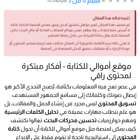
تقييم 0 من 5.
0 المراجعات
تنبيه لحاله هذا المقال
تم تصنيف هذا المقال كغير مؤهل لتحقيق الدخل وفق معايير المنصة الحالية. لذلك
لا تُعرض عليه إعلانات، ولا يظهر ضمن قوائم المقالات العامة أو نتائج البحث داخل
المنصة، لكنه يظل متاحًا للقراءة من خلال رابطه المباشر.
لا تعني حالة عدم الأهلية بالضرورة أن المقال مخالف؛ فقد ترتبط بمعايير المحتوى أو
جودة الزيارات أو متطلبات تحقيق الدخل المعتمدة في المنصة.
موقع أموالي للكتابة - أفكار مبتكرة
لمحتوى راقي
في عصر تعج فيه المعلومات بكثافة، يُصبح التحدي الأكبر هو
إيصال صوتك وكلماتك إلى مسامع الجمهور المستهدف.
تسويق المحتوى
ليس مجرد فن إنشاء الجمل والمقالات، بل
هو علم يتطلب مهارات عميقة في
تحليل الكلمات الرئيسية
وفهم خوارزميات
تحسين محركات البحث
. تعالوا نكتشف
كيف يمكن لمنصة مثل موقع أموالي للكتابة أن تحول
كتابة
المحتوى
إلى استراتيجية ناجحة لا تقوم فقط على الإبداع