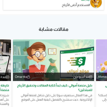
المستخدم أخفى الأرباح
مقالات مشابة
Ahmed‏
Omar rks
منذ أسبوعين
منذ 3 أسابيع
ي
دليل منصة أموالي: كيف تبدأ كتابة المقالات وتحقيق الأرباح
خارطة ا
للمبتدئين؟
منصة أ
راستك؟
في هذا المقال سنتعرف سويًا على دليل شامل لمنصة أموالي
​شروحات 
إلى
الإلكترونية ، حيث سنشرح بالتفصيل كيفية العمل على الموقع
على أهمي
والمشاهد