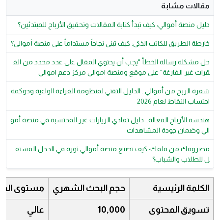
مقالات مشابة
دليل منصة أموالي: كيف تبدأ كتابة المقالات وتحقيق الأرباح للمبتدئين؟
خارطة الطريق للكاتب الذكي: كيف تبني نجاحاً مستداماً على منصة أموالي؟
حل مشكلة رسالة الخطأ "يجب أن يحتوي المقال على عدد محدد من الف
قرات غير الفارغة" علي موقع ومنصة اموالي مركز دعم اموالي
شفرة الربح من أموالي.. الدليل التقني لمنظومة القراءة الواعية وحوكمة
احتساب النقاط لعام 2026
هندسة الأرباح الفعالة.. دليل تفادي الزيارات غير المحتسبة في منصة أمو
الي وضمان جودة المشاهدات
مصروفك من قلمك: كيف تصنع منصة أموالي ثورة في الدخل المستق
ل للطلاب والشباب؟
الكلمة الرئيسية
حجم البحث الشهري
مستوى المن
تسويق المحتوى
10,000
عالي