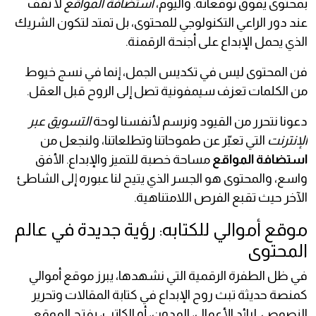
بمحتوى يفوق توقعاته. واليوم،
استضافة المواقع
لا تقف
عند دور الراعي التكنولوجي للمحتوى، بل تمتد لتكون الشريك
الذي يحمل الإبداع على أجنحة الرقمنة.
فن المحتوى ليس في تكديس الجمل، إنما في نسج خيوط
من الكلمات تعزف سيمفونية تصل إلى الروح قبل العقل.
دعونا نتحرر من القيود ونرسم لأنفسنا لوحة
التسويق عبر
الإنترنت
التي تعبّر عن طموحاتنا وتطلعاتنا، ولنجعل من
استضافة المواقع
مساحة خصبة للتميز والإبداع. الأفق
واسع، والمحتوى هو الجسر الذي يتيح لنا عبوره إلى الشاطئ
الآخر حيث تقبع الفرص اللامتناهية.
موقع أموالي للكتابه: رؤية جديدة في عالم
المحتوى
في ظل الطفرة الرقمية التي نشهدها، يبرز موقع أموالي
كمنصة حديثة تبث روح الإبداع في كتابة المقالات وتحرير
النصوص. لرائد الأعمال، المدون، أو الكاتب، يفتح الموقع