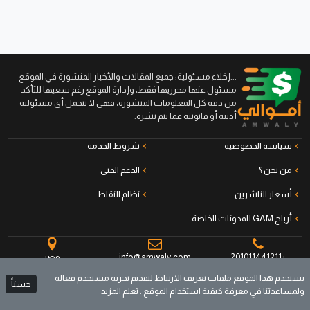
...إخلاء مسئولية: جميع المقالات والأخبار المنشورة في الموقع
مسئول عنها محرريها فقط، وإدارة الموقع رغم سعيها للتأكد
من دقة كل المعلومات المنشورة، فهي لا تتحمل أي مسئولية
أدبية أو قانونية عما يتم نشره.
سياسة الخصوصية
شروط الخدمة
من نحن ؟
الدعم الفني
أسعار الناشرين
نظام النقاط
أرباح GAM للمدونات الخاصة
+201011441211
info@amwaly.com
مصر
يستخدم هذا الموقع ملفات تعريف الارتباط لتقديم تجربة مستخدم فعالة
حسناً
ولمساعدتنا في معرفة كيفية استخدام الموقع .
تعلم المزيد
جميع الحقوق محفوظة © أموالي منصة الناشرين