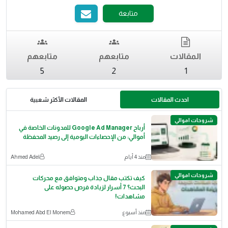
متابعة
المقالات
متابعهم
متابعهم
5
2
1
احدث المقالات
المقالات الأكثر شعبية
شروحات اموالي
أرباح Google Ad Manager للمدونات الخاصة في
أموالي: من الإحصاءات اليومية إلى رصيد المحفظة
منذ 4 أيام
Ahmed Adel
شروحات اموالي
كيف تكتب مقال جذاب ومتوافق مع محركات
البحث؟ 7 أسرار لزيادة فرص حصوله على
مشاهدات!
منذ أسبوع
Mohamed Abd El Monem