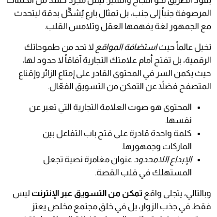
يقود الطريق نحو النجاح والتميز. ليس مجرد حشد من الكلمات
المرصوفة جنباً إلى جنب، بل تمثال بارع يُشكَّل بدقة ليتحدث
مع الجمهور لغة يفهمها العقل وتلامس القلب.
تخيل عالماً حيث
استضافة المواقع
لا تحد من طموحاتك
الرقمية، بل تفتح أمام علامتك التجارية آفاقاً لا حدود لها،
حيث يكمن السر في المحتوى القادر على إمتاع الزائر وإقناع
المتصفح فضلاً عن التمكن من التسويق الفعّال.
المحتوى هو صوت العلامة التجارية التي تعبر عن
نفسها.
كلمة واحدة قادرة على فتح باب التفاعل بين
الماركات وجمهورها.
الإبداع اللامحدود
عنوان مغامرة نصية تجعل
المستهلك في قلب القصة.
وبالتالي، يتجلى واقع
تمكن من التسويق عبر الإنترنت
ليس
فقط في جذب الزوار، بل في خلق مجتمع مخلص يعتز