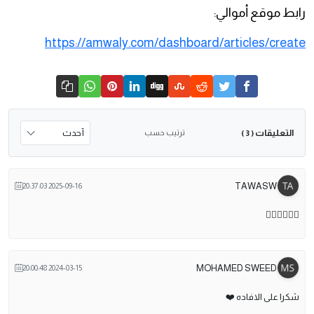
رابط موقع أموالي:
https://amwaly.com/dashboard/articles/create
التعليقات
ترتيب حسب
( 3 )
TAWASW
2025-09-16 20:37:03
👍🏻👍🏻👍🏻
MOHAMED SWEED
2024-03-15 20:00:48
شكرا على الافاده ❤️